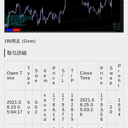
1時間足 (Gem)
取引詳細
P
T
P
P
S
S
It
S
T
r
Open T
y
ri
Close
ri
w
iz
e
/
/
o
ime
p
c
Time
c
a
e
m
L
P
fi
e
e
e
p
t
x
1
1
1
1
a
7
7
8
2021.0
7
1
2021.0
b
0.
-
u
8
9
2
8.25 0
9
6
8.23 0
u
0
2
u
6.
3.
8.
5:03:2
3.
3
5:04:17
y
2
0
s
1
7
1
6
5
4
d
4
7
9
8