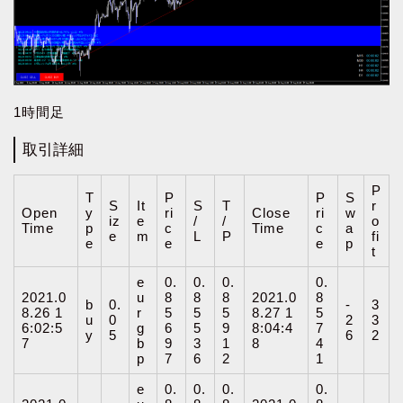
1時間足
取引詳細
P
T
P
P
S
S
It
S
T
r
Open
y
ri
Close
ri
w
iz
e
/
/
o
Time
p
c
Time
c
a
e
m
L
P
fi
e
e
e
p
t
e
0.
0.
0.
0.
2021.0
u
8
8
8
2021.0
8
b
0.
-
3
8.26 1
r
5
5
5
8.27 1
5
u
0
2
3
6:02:5
g
6
5
9
8:04:4
7
y
5
6
2
7
b
9
3
1
8
4
p
7
6
2
1
e
0.
0.
0.
0.