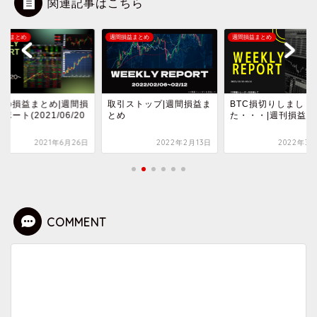
関連記事はこちら
損益まとめ
週間損益まとめ
週間損益まとめ
引ストップ|週間損益ま
BTC損切りしまし
新たな試みを思いつく
め
た・・・|週刊損益まとめ
間損益まとめ
2022年2月13日
2022年3月28日
2021年1
COMMENT