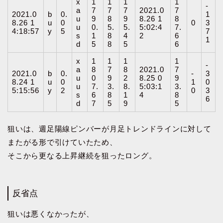
x
1
1
1
1
-
a
7
7
7
2021.0
7
2021.0
b
0.
1
u
9
8
9
8.26 1
8
8.26 1
u
0
0
3
u
0.
5.
5.
5:02:4
7.
4:18:57
y
5
7
s
1
8
4
2
6
1
d
5
8
5
6
x
1
1
1
1
-
a
8
7
8
2021.0
7
2021.0
b
0.
-
3
u
0
9
2
8.25 0
9
8.24 1
u
0
1
0
u
7.
3.
8.
5:03:1
3.
5:15:56
y
2
0
3
s
6
8
1
4
8
6
d
7
5
9
5
狙いは、週足陽線ピンバーが月足トレンドラインに対して
またがる形で引けていたため、
そこから更なる上昇継続を狙ったロング。
反省点
狙いは悪くなかったが、