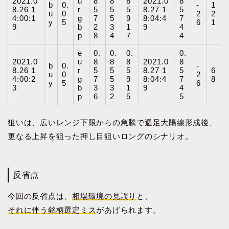
2021.0
u
8
8
8
2021.0
8
b
0.
-
1
8.26 1
r
5
5
5
8.27 1
5
u
0
2
2
4:00:1
g
7
5
9
8:04:4
7
y
5
6
1
9
b
2
3
1
9
4
p
8
4
7
4
e
0.
0.
0.
0.
2021.0
u
8
8
8
2021.0
8
b
0.
-
8.26 1
r
5
5
5
8.27 1
5
6
u
0
2
4:00:2
g
7
5
9
8:04:4
7
8
y
5
6
3
b
3
3
1
9
4
p
6
2
5
5
狙いは、広いレンジ下限からの急騰で週足大陽線形成後、
更なる上昇を狙った押し目狙いロングのシナリオ。
反省点
今回の反省点は、
相場環境の見誤り
と、
それに伴う銘柄選定ミス
があげられます。