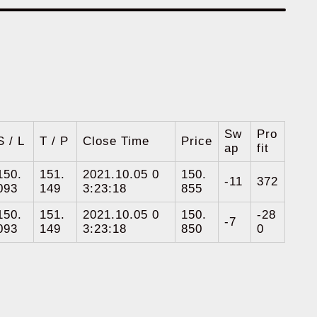
Sw
Pro
S / L
T / P
Close Time
Price
ap
fit
150.
151.
2021.10.05 0
150.
-11
372
093
149
3:23:18
855
150.
151.
2021.10.05 0
150.
-28
-7
093
149
3:23:18
850
0