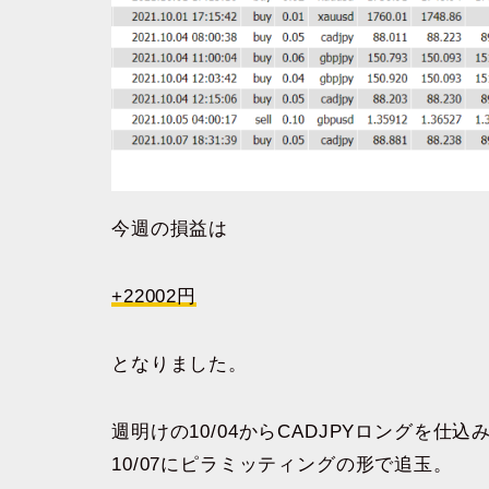
今週の損益は
+22002円
となりました。
週明けの10/04からCADJPYロングを仕込
10/07にピラミッティングの形で追玉。