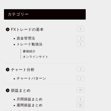
カテゴリー
FXトレードの基本
9
資金管理法
3
トレード勉強法
4
書籍紹介
オンラインサイト
チャート分析
3
チャートパターン
2
損益まとめ
44
月間損益まとめ
8
週間損益まとめ
36