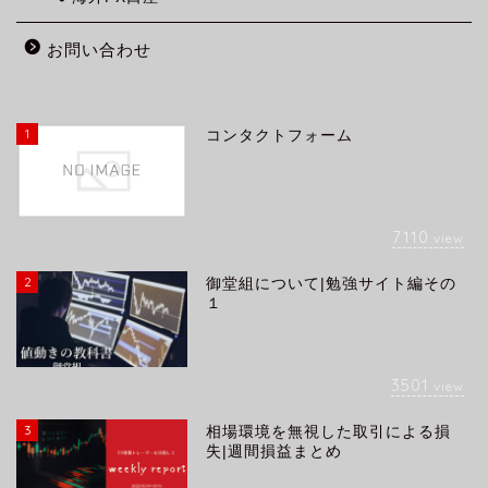
お問い合わせ
1
コンタクトフォーム
7110
view
2
御堂組について|勉強サイト編その
１
3501
view
3
相場環境を無視した取引による損
失|週間損益まとめ