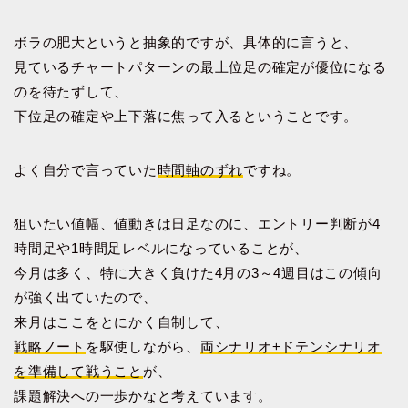
ボラの肥大というと抽象的ですが、具体的に言うと、
見ているチャートパターンの最上位足の確定が優位になる
のを待たずして、
下位足の確定や上下落に焦って入るということです。
よく自分で言っていた
時間軸のずれ
ですね。
狙いたい値幅、値動きは日足なのに、エントリー判断が4
時間足や1時間足レベルになっていることが、
今月は多く、特に大きく負けた4月の3～4週目はこの傾向
が強く出ていたので、
来月はここをとにかく自制して、
戦略ノート
を駆使しながら、
両シナリオ+ドテンシナリオ
を準備して戦うこと
が、
課題解決への一歩かなと考えています。