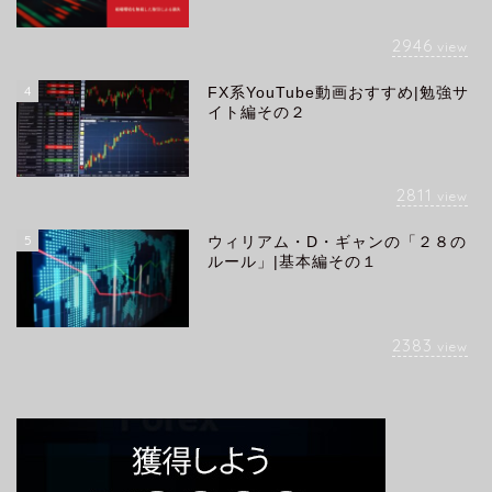
2946
view
4
FX系YouTube動画おすすめ|勉強サ
イト編その２
2811
view
5
ウィリアム・D・ギャンの「２８の
ルール」|基本編その１
2383
view