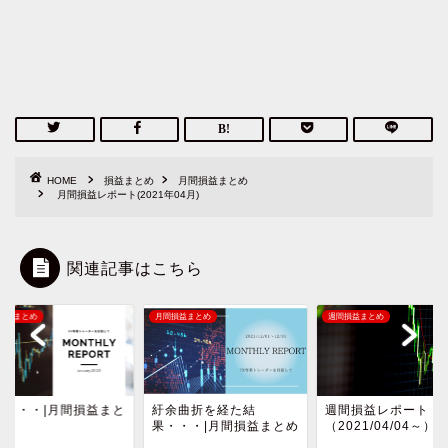
HOME
損益まとめ
月間損益まとめ
月間損益レポート(2021年04月)
関連記事はこちら
損益まとめ
月間損益まとめ
週間損益まとめ
場・・・|月間損益まと
紆余曲折を経た結
週間損益レポート
果・・・|月間損益まとめ
（2021/04/04～）