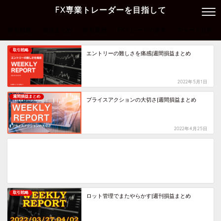
FX専業トレーダーを目指して
取引戦略
損益まとめ
取引履歴
FXトレードの基本
チャート分析
取引戦略
エントリーの難しさを痛感|週間損益まとめ
2022年5月1日
週間損益まとめ
プライスアクションの大切さ|週間損益まとめ
2022年4月25日
取引戦略
ロット管理でまたやらかす|週刊損益まとめ