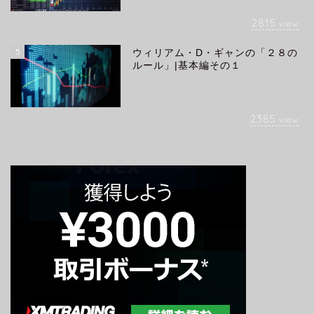
2815
view
5
ウィリアム・D・ギャンの「２８の
ルール」|基本編その１
2385
view