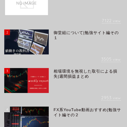
7122
view
2
御堂組について|勉強サイト編その
１
3505
view
3
相場環境を無視した取引による損
失|週間損益まとめ
2953
view
4
FX系YouTube動画おすすめ|勉強サ
イト編その２