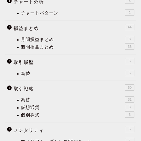
3
チャート分析
チャートパターン
2
44
損益まとめ
月間損益まとめ
8
週間損益まとめ
36
6
取引履歴
為替
6
50
取引戦略
為替
31
仮想通貨
3
個別株式
3
5
メンタリティ
1